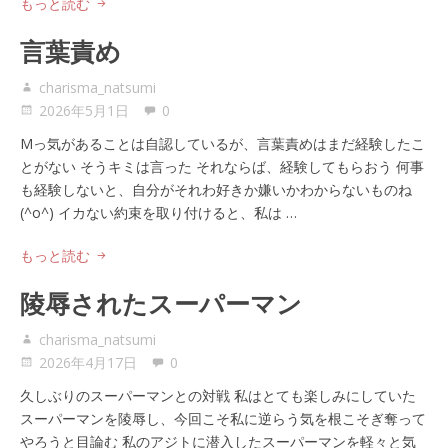
もっと読む
言葉責め
charisma_natsumi
2026年5月1日
0
Mっ気があることは自認しているが、言葉責めはまだ経験したこ
とがない そうキミは言った それならば、経験してもらおう 何事
も経験しないと、自分がそれわ好きか嫌いかわからないものね
(^o^) イカない約束を取り付けると、私は …
もっと読む
陵辱されたスーパーマン
charisma_natsumi
2026年4月17日
0
久しぶりのスーパーマンとの対戦 私はとても楽しみにしていた
スーパーマンを陵辱し、今回こそ私に逆らう気を根こそぎ奪って
やろうと目論む 私のアジトに潜入したスーパーマンを軽々と気