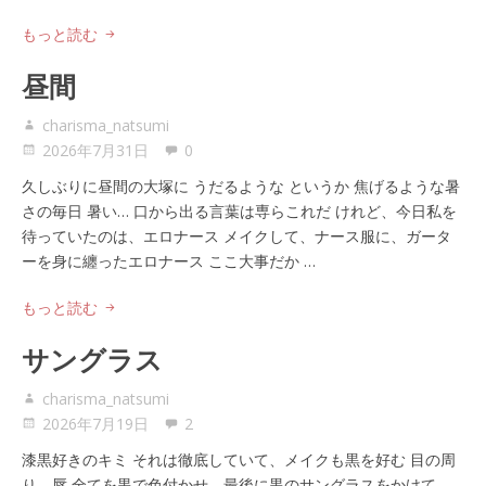
もっと読む
昼間
charisma_natsumi
2026年7月31日
0
久しぶりに昼間の大塚に うだるような というか 焦げるような暑
さの毎日 暑い… 口から出る言葉は専らこれだ けれど、今日私を
待っていたのは、エロナース メイクして、ナース服に、ガータ
ーを身に纏ったエロナース ここ大事だか …
もっと読む
サングラス
charisma_natsumi
2026年7月19日
2
漆黒好きのキミ それは徹底していて、メイクも黒を好む 目の周
り、唇 全てを黒で色付かせ、最後に黒のサングラスをかけて、