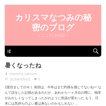
カリスマなつみの秘
密のブログ
～ここだけの話～
暑くなったね
charisma_natsumi
2026年8月6日
0
2度目ましてのキミ 前回は、今年はまだ灼熱を感じてないねー な
んて話をした記憶があるのだが、あれから一ヶ月位の間に、地球
がおかしくなってしまったかのように気温が変わった もう、日
本には気持ちのよい夏は来ないのかもしれない …