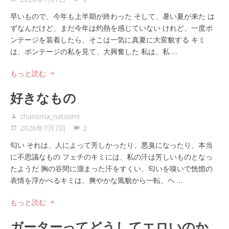
早いもので、今年も上半期が終わった そして、暑い夏が来た は
ずなんだけど、まだ今年は灼熱を感じていない けれど、一度ボ
ンテージを装着したら、そこは一気に真夏に大変貌する キミ
は、ボンテージの私を見て、大興奮した 私は、私 …
もっと読む
好きなもの
charisma_natsumi
2026年7月7日
2
匂い それは、人によって芳しかったり、悪臭になったり、本当
に不思議なもの フェチのキミには、私の汗は芳しいものとなっ
たようだ 胸の谷間に溜まった汗をすくい、匂いを嗅いで恍惚の
表情を浮かべるキミは、爽やかな風貌から一転、ヘ …
もっと読む
ガーターってどうしてエロいのか