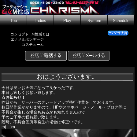
Top
Ladies
Play
System
Schedule
コンセプト
M性感とは
エナメルボンデージ
コスチューム
おはようございます。
今日は良いお天気になって良かったです。
本日も宜しくお願い致します。
☆お知らせ！
昨日から、サーバーのグレードアップ移行作業をしております。
数日間作業かかりますので、HPやスマホページ・メール・ブログ等に
不具合が生じる場合もあるかも知れませんので
予めご了承の程お願い致します。
随時、不具合箇所等発生の場合は修正中です。
m(__)m