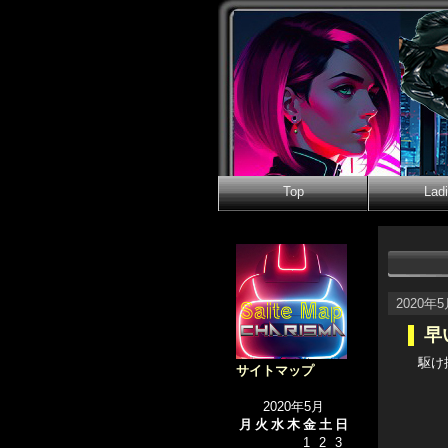
Top
Lad
2020年
早
駆け
サイトマップ
2020年5月
月
火
水
木
金
土
日
1
2
3