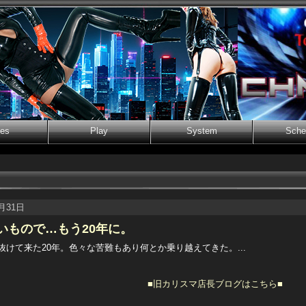
ies
Play
System
Sche
5月31日
いもので…もう20年に。
抜けて来た20年。色々な苦難もあり何とか乗り越えてきた。...
■旧カリスマ店長ブログはこちら■