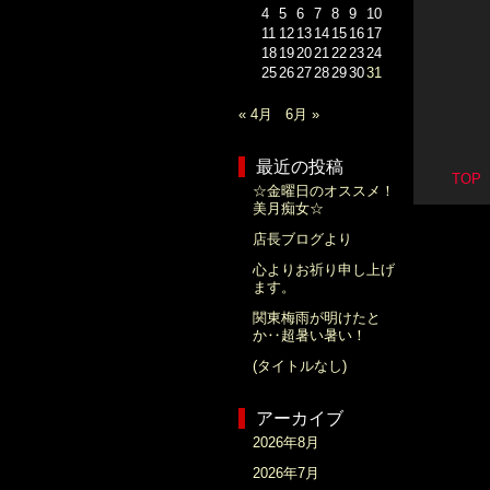
4
5
6
7
8
9
10
11
12
13
14
15
16
17
18
19
20
21
22
23
24
25
26
27
28
29
30
31
« 4月
6月 »
最近の投稿
TO
☆金曜日のオススメ！
美月痴女☆
店長ブログより
心よりお祈り申し上げ
ます。
関東梅雨が明けたと
か‥超暑い暑い！
(タイトルなし)
アーカイブ
2026年8月
2026年7月