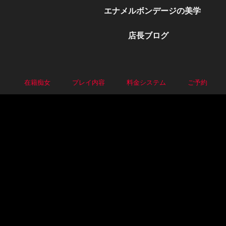
エナメルボンデージの美学
店長ブログ
P
在籍痴女
プレイ内容
料金システム
ご予約