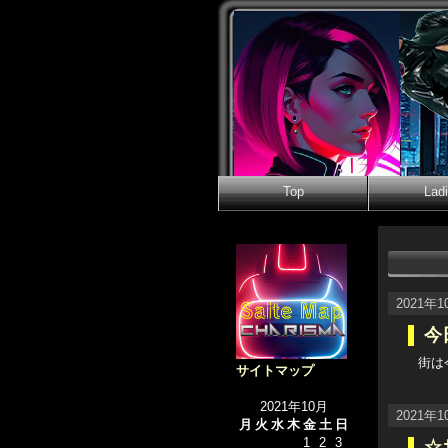
Top
Lad
2021年1
今
街は
サイトマップ
2021年10月
2021年1
月
火
水
木
金
土
日
1
2
3
☆