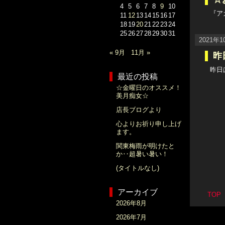
4
5
6
7
8
9
10
『ア
11
12
13
14
15
16
17
18
19
20
21
22
23
24
25
26
27
28
29
30
31
2021年
« 9月
11月 »
昨
昨日
最近の投稿
☆金曜日のオススメ！
美月痴女☆
店長ブログより
心よりお祈り申し上げ
ます。
関東梅雨が明けたと
か‥超暑い暑い！
(タイトルなし)
アーカイブ
TO
2026年8月
2026年7月