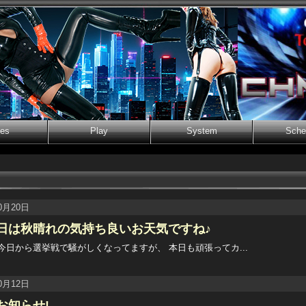
ies
Play
System
Sche
0月20日
日は秋晴れの気持ち良いお天気ですね♪
今日から選挙戦で騒がしくなってますが、 本日も頑張ってカ...
0月12日
お知らせ!