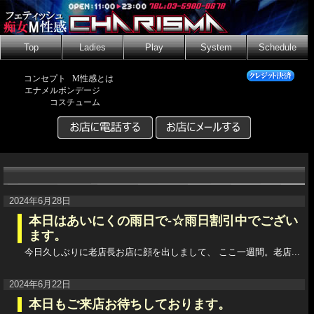
Top
Ladies
Play
System
Schedule
コンセプト
M性感とは
エナメルボンデージ
コスチューム
2024年6月28日
本日はあいにくの雨日で-☆雨日割引中でござい
ます。
今日久しぶりに老店長お店に顔を出しまして、 ここ一週間。老店...
2024年6月22日
本日もご来店お待ちしております。