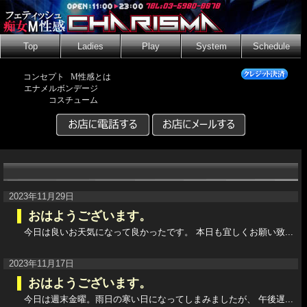
Top
Ladies
Play
System
Schedule
コンセプト
M性感とは
エナメルボンデージ
コスチューム
2023年11月29日
おはようございます。
今日は良いお天気になって良かったです。 本日も宜しくお願い致...
2023年11月17日
おはようございます。
今日は週末金曜。雨日の寒い日になってしまみましたが、 午後遅...