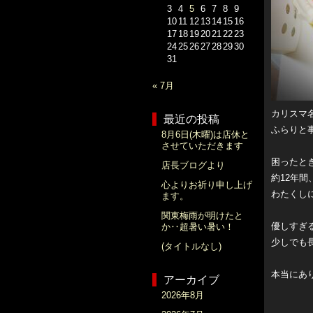
3
4
5
6
7
8
9
10
11
12
13
14
15
16
17
18
19
20
21
22
23
24
25
26
27
28
29
30
31
« 7月
カリスマ
最近の投稿
ふらりと
8月6日(木曜)は店休と
させていただきます
困ったと
店長ブログより
約12年
心よりお祈り申し上げ
わたくし
ます。
関東梅雨が明けたと
優しすぎ
か‥超暑い暑い！
少しでも
(タイトルなし)
本当にあ
アーカイブ
2026年8月