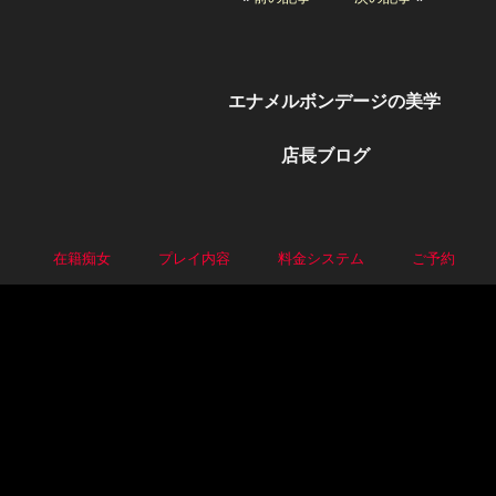
エナメルボンデージの美学
店長ブログ
P
在籍痴女
プレイ内容
料金システム
ご予約