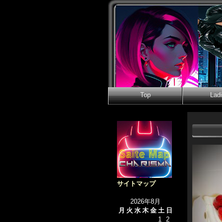
Top
Lad
サイトマップ
2026年8月
月
火
水
木
金
土
日
1
2