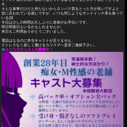
す。
そんな食事だけだと持たないからタンパク質をとった方が良いですよと
皆に言われている感じですが、いつも同じようなサンドイッチ系を食べて
いる(笑
今日は少しの時間お久しぶりに老体がお手伝いです。
明日明後日もいるかもしれませんが。
本日もご利用ありがとうございました。
電話はなるのに本当キャストが足りません。
ストレスなく楽しく働けるカリスマへ是非ご連絡下さい。
☆
カリスマキャスト大募集中！