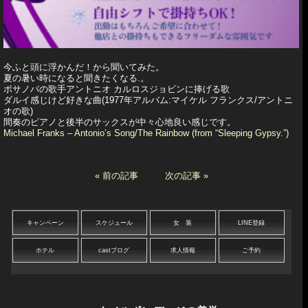
今ふと頭に浮かんだ！から聞いてみた。
夏の暑い時になると聞きたくなる.。
ボサノバの歌手アントニオ カルロスジョビンに捧げる歌
ダルイ感じけど好きな曲(1977年アルバム:マイケル フランクス/アントニ
オの歌)
間奏のピアノと後半のサックスが中々心地良い感じです。
Michael Franks – Antonio’s Song/The Rainbow (from “Sleeping Gypsy.”)
«
前の記事
次の記事
»
キャンペーン
スケジュール
女 装
LINE登録
ホテル
castブログ
求人情報
ご予約