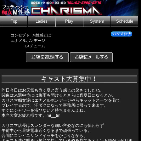
Top
Ladies
Play
System
Schedule
コンセプト
M性感とは
エナメルボンデージ
コスチューム
キャスト大募集中！
昨日今日はお天気も良く夏と言う感じの暑さでしたね。
関東は来週中位には梅雨も開けるとさらに真夏日になるとか。
カリスマ痴女達はエナメルボンデージやらキャットスーツを着て
プレイするので、汗ダクになって事務所に帰って来ます。
すぐにシャワーを浴びないと持ちませんよね。
本当大変お疲れ様です。m(__)m
カリスマ店長はスレンダーな細い容姿なのにも係わらず
午前中から最終電車近くなるまで頑張っている。
合間にコンビニサンドイッチをかじりながら、
キャスト達に明るい笑顔で接している姿を見てるとホント頭が下がりま