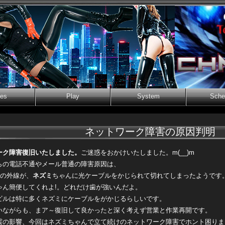
ies
Play
System
Sche
ネットワーク障害の原因判明
ーク障害復旧いたしました。
ご迷惑をおかけいたしました。m(__)m
らの電話不通やメール普通の障害原因は、
ルの外線が、
ネズミ
ちゃんに光ケーブルをかじられて切れてしまったようです
ゃん簡便してくれよ!。どれだけ歯が強いんだよ。
ビルは特に多くネズミにケーブルをがかじるらしいです。
いながらも、まア～復旧して良かったと深く考えず営業と作業再開です。
震の影響、今回はネズミちゃんで立て続けのネットワーク障害でホント困りま