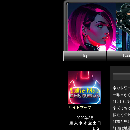
Top
Lad
ネットワ
一昨日か
何と!!ビ
サイトマップ
ネズミち
駅近くの
2026年8月
何故と思
月
火
水
木
金
土
日
前回は地
1
2