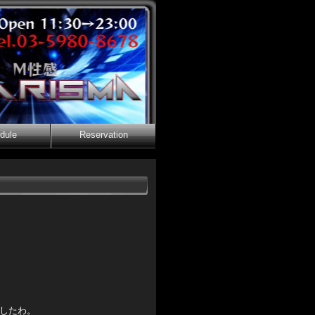
dule
Reservation
。
したわ。