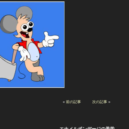
«
前の記事
次の記事
»
エナメルボンデージの美学