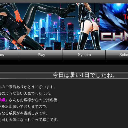
ies
Play
System
Sche
今日は暑い1日でしたね。
山のご来店ありがとうございます。
日のような良い天気でしたよね。
伊織
』さんもお客様からのご指名後、
評を沢山頂いておりますので、
らなる成長が本当楽しみです。
明日も天気にな～れ！って感じです。