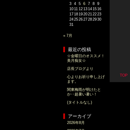
3
4
5
6
7
8
9
10
11
12
13
14
15
16
17
18
19
20
21
22
23
24
25
26
27
28
29
30
31
« 7月
最近の投稿
☆金曜日のオススメ！
美月痴女☆
店長ブログより
TO
心よりお祈り申し上げ
ます。
関東梅雨が明けたと
か‥超暑い暑い！
(タイトルなし)
アーカイブ
2026年8月