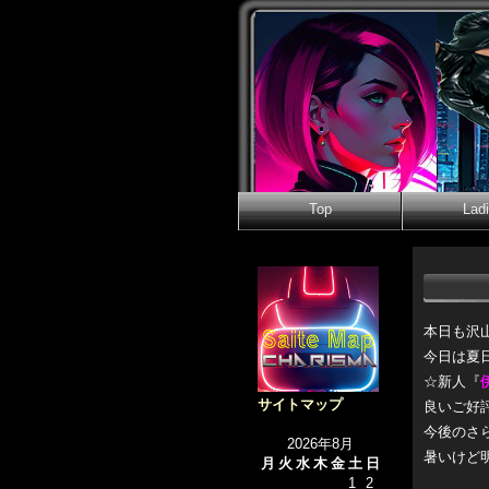
Top
Lad
本日も沢
今日は夏
☆新人『
サイトマップ
良いご好
今後のさ
2026年8月
暑いけど
月
火
水
木
金
土
日
1
2