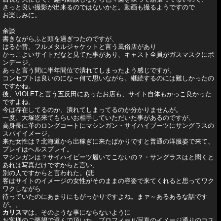
きっと良い撮影が出来るのではないかと。動画も撮るようですので
お楽しみに。
余談
書きながらふと頭を過ぎつたのですが、
はるか昔。フルメタルジャケットと言う風俗店があり
かっこよいサイトだなと見てた事があり、キャスト全員がガスマスクにボ
ンデージ。
あっと言う間に半年間位で潰れてしまったよう感じですが。
コンセプトは良いのにな～何て思いながら。継続するのには難しかったの
ですかね。
後、VIOLETと言う五反田にあったお店も、サイト自体もかっこ良かった
ですよね。
今は存在してるのか、潰れてしまってるのか分かりませんが。
一度、大塚迄来てもらいお相手していただいた事があるのですが、
高身長に革のロングコートにマシンガン・サイハイブーツにサングラスの
スパイイメージ。
来た女性は？北海道から出稼ぎに来たばかりですと普通の洋服姿で来て、
プレイはヘルスプレイ。
マシンガンは？サイハイビーツ履いてこないの？・サングラスはと聞くと
あれは写真だけですからと言い、
別の人ですからと言われた。(悲
客はサイトのイメージの女性がそのままの容姿で来てくれると思ってワク
ワクしながら
待っていたのにあまりにもがっかりですよね。まァ～あるあるな話です
が。。
カリスマ
は、そのような事にならないように
お客様のご要望で選んで頂いた、プロフィール写真のイメージ通りのコス