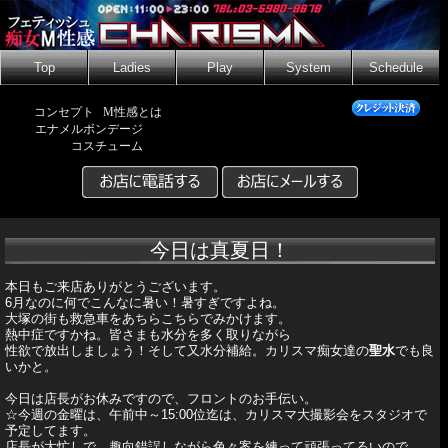
Top
Ladies
Play
System
Schedule
コンセプト
M性感とは
エナメルボンデージ
コスチューム
今日は真夏日！
本日もご来店ありがとうございます。
6月なのに何でこんなに暑い！暑すぎですよね。
大塚の街も救急車をあちらこちらでみかけます。
熱中症ですかね。皆さまも水分を多く取りながら
性欲で放出しましょう！そして又水分補給。カリスマ痴女達の
聖水
でも良
いかと。
今日は店長がお休みですので、フロントのお手伝い。
☆今週の金曜は、午前中～15:00位迄は、カリスマ大撮影会をスタジオで
予定してます。
店長が大忙しで、趣向錯誤しながら色々案を練って頑張ってるいので、