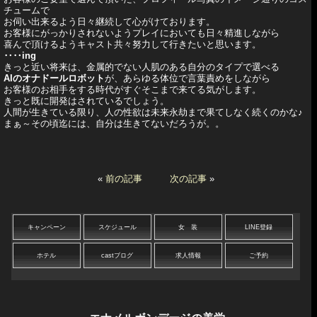
チュームで
お伺い出来るよう日々継続して心がけております。
お客様にがっかりされないようプレイにおいても日々精進しながら
喜んで頂けるようキャスト共々努力して行きたいと思います。
‥‥ing
きっと近い将来は、金属的でない人肌のある自分のタイプで選べる
AIのオナドールロボット
が、あらゆる体位で言葉責めをしながら
お客様のお相手をする時代がすぐそこまで来てる気がします。
きっと既に開発はされているでしょう。
人間が生きている限り、人の性欲は未来永劫まで果てしなく続くのかな♪
まぁ～その頃迄には、自分は生きてないだろうが。。
«
前の記事
次の記事
»
キャンペーン
スケジュール
女 装
LINE登録
ホテル
castブログ
求人情報
ご予約