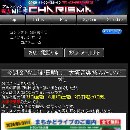
Top
Ladies
Play
System
Schedule
コンセプト
M性感とは
エナメルボンデージ
コスチューム
今週金曜/土曜/日曜は、大塚音楽祭みたいで
す。
おはようございます。
台風の影響で昨日は所々凄い風と雨でしたが。
今日はお天気になって良かったです。
何か今週の5月
31日(金曜)・６月1日(土曜)・2日(日曜)の3日間
。
大塚音楽祭
みたいです。
北口・南口が音楽で賑やかになりそうです。
カリスマの帰り道にでも、ふと立ち寄り耳を傾けるのも良いかと。