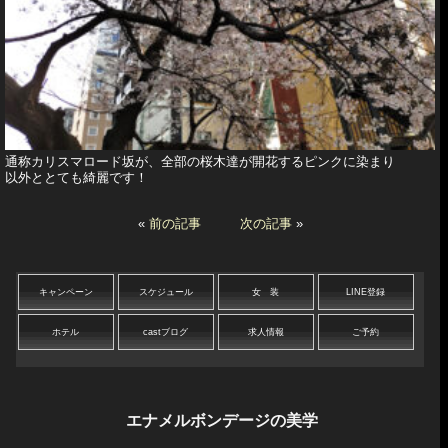
通称カリスマロード坂が、全部の桜木達が開花するピンクに染まり
以外ととても綺麗です！
«
前の記事
次の記事
»
キャンペーン
スケジュール
女 装
LINE登録
ホテル
castブログ
求人情報
ご予約
エナメルボンデージの美学