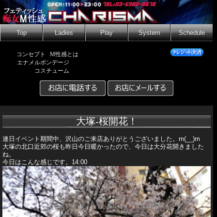
Top
Ladies
Play
System
Schedule
コンセプト
M性感とは
エナメルボンデージ
コスチューム
大塚-桜開花！
連日イベント期間中、沢山のご来店ありがとうございました。m(__)m
大塚の北口近郊の桜も昨日今日暖かったので、今日は大分花開きました
ね。
今日はこんな感じです。14:00