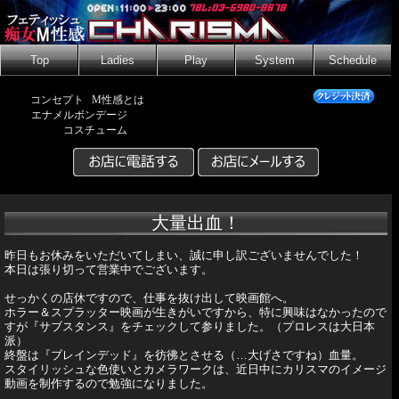
Top
Ladies
Play
System
Schedule
コンセプト
M性感とは
エナメルボンデージ
コスチューム
大量出血！
昨日もお休みをいただいてしまい、誠に申し訳ございませんでした！
本日は張り切って営業中でございます。
せっかくの店休ですので、仕事を抜け出して映画館へ。
ホラー＆スプラッター映画が生きがいですから、特に興味はなかったので
すが『サブスタンス』をチェックして参りました。（プロレスは大日本
派）
終盤は『ブレインデッド』を彷彿とさせる（…大げさですね）血量。
スタイリッシュな色使いとカメラワークは、近日中にカリスマのイメージ
動画を制作するので勉強になりました。