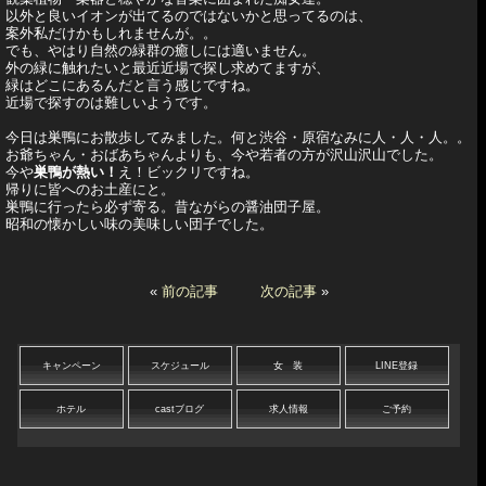
以外と良いイオンが出てるのではないかと思ってるのは、
案外私だけかもしれませんが。。
でも、やはり自然の緑群の癒しには適いません。
外の緑に触れたいと最近近場で探し求めてますが、
緑はどこにあるんだと言う感じですね。
近場で探すのは難しいようです。
今日は巣鴨にお散歩してみました。何と渋谷・原宿なみに人・人・人。。
お爺ちゃん・おばあちゃんよりも、今や若者の方が沢山沢山でした。
今や
巣鴨が熱い！
え！ビックリですね。
帰りに皆へのお土産にと。
巣鴨に行ったら必ず寄る。昔ながらの醤油団子屋。
昭和の懐かしい味の美味しい団子でした。
«
前の記事
次の記事
»
キャンペーン
スケジュール
女 装
LINE登録
ホテル
castブログ
求人情報
ご予約