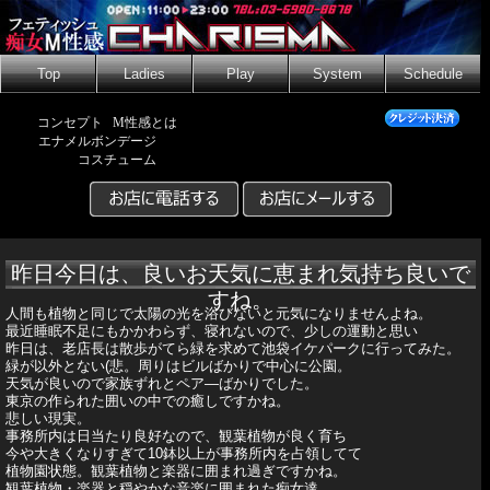
Top
Ladies
Play
System
Schedule
コンセプト
M性感とは
エナメルボンデージ
コスチューム
昨日今日は、良いお天気に恵まれ気持ち良いで
すね。
人間も植物と同じで太陽の光を浴びないと元気になりませんよね。
最近睡眠不足にもかかわらず、寝れないので、少しの運動と思い
昨日は、老店長は散歩がてら緑を求めて池袋イケパークに行ってみた。
緑が以外とない(悲。周りはビルばかりで中心に公園。
天気が良いので家族ずれとペア―ばかりでした。
東京の作られた囲いの中での癒しですかね。
悲しい現実。
事務所内は日当たり良好なので、観葉植物が良く育ち
今や大きくなりすぎて10鉢以上が事務所内を占領してて
植物園状態。観葉植物と楽器に囲まれ過ぎですかね。
観葉植物・楽器と穏やかな音楽に囲まれた痴女達。