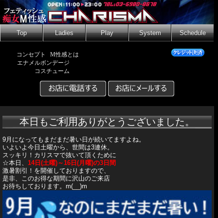
Top
Ladies
Play
System
Schedule
コンセプト
M性感とは
エナメルボンデージ
コスチューム
本日もご利用ありがとうございました。
9月になってもまだまだ暑い日が続いてますよね。
いよいよ今日土曜から、世間は3連休。
スッキリ！カリスマで抜いて頂くために
☆本日、
14日(土曜)～16日(月曜)の3日間
激暑割引！を開催しておりますので、
是非、このお得な期間に沢山のご来店
お待ちしております。m(__)m