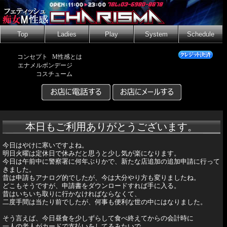
Top
Ladies
Play
System
Schedule
コンセプト
M性感とは
エナメルボンデージ
コスチューム
本日もご利用ありがとうございます。
今日はやけに寒いですよね。
明日火曜は定休日で休みだと思うと少し気が楽になります。
今日は午前中に警察署に何年ぶりかで、新たな店追加の追加申請に行って
きました。
昔は申請もアナログ的でしたが、今は大分やり方も変りましたね。
どこもそうですが、申請書をダウンロードすれば手に入る。
昔はいちいち取りに行かなければならなくて、
二度手間は当たり前でしたが、何事も便利な世の中にはなりました。
そう言えば、今日昼食を少しずらして食べ終えてからの会計時に
一人の老人がカードで支払いをしてるみたいで、