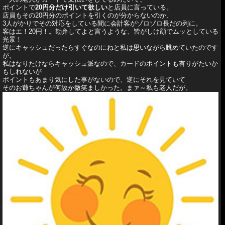
ポイントで
20円分だけ引いて欲しい
と店員に言っている。
店員もその20円分のポイントを引くのが分からないのか、
3人がかりでその対応をしている間に会計客がゾロゾロ長だの列に。
客はエ！20円！。勘弁してよと言うような、皆がしけ顔でムッとしている
光景！
逆にキャッシュだったらすぐなのにねと私は思いながら眺めていたのです
が。
私はなりたけならキャッシュ派なので、カードのポイントも有りがたいか
もしれないが
ポイントもあまり気にした事がないので、逆にそれを見ていて
そのお爺ちゃんが何故か微笑ましかった。まァ～私も老人だが。