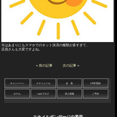
今はあまりにもスマホでのネット決済の種類が多すぎて、
店員さんも大変ですよね。
«
前の記事
次の記事
»
キャンペーン
スケジュール
女 装
LINE登録
ホテル
castブログ
求人情報
ご予約
エナメルボンデージの美学