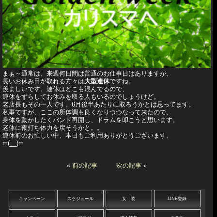
まぁ～通常は、来週何日間は普通のお仕事日はありますが、
長いお休み日が取れる方々は
大型連休
ですね。
羨ましいです。連休はどこも混んでるので、
連休をずらしてお休みを取る人もいるのでしょうけど。
老店長もその一人です。6月後半あたりに取ろうかとは思ってます。
私事ですが、ここの所体調も良くなりつつなって来たので、
身体を動かしたくバンド再開し、ドラムを叩こうと思います。
老体に鞭打ち体力を戻そうかと。。
連休前のお忙しい中、本日もご利用ありがとうございます。
m(__)m
«
前の記事
次の記事
»
キャンペーン
スケジュール
女 装
LINE登録