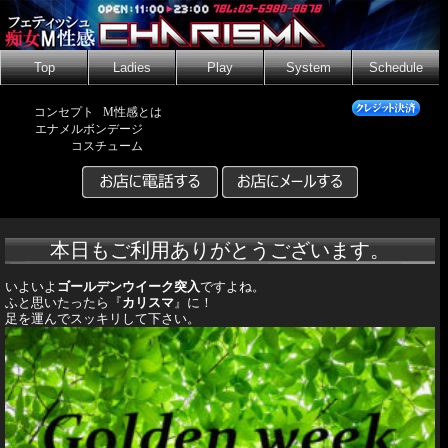
Top
Ladies
Play
System
Schedule
コンセプト
M性感とは
エナメルボンデージ
コスチューム
本日もご利用ありがとうございます。
いよいよ
ゴールデンウイーク突入
ですよね。
ふと思いたったら『
カリスマ
』に！
足を運んでスッキリして下さい。