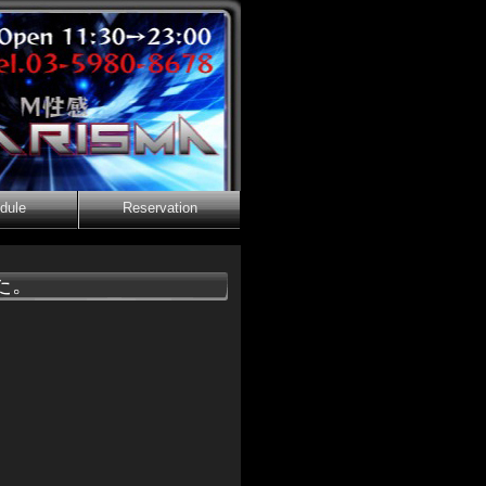
dule
Reservation
た。