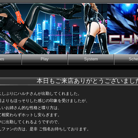
ies
Play
System
Sche
本日もご来店ありがとうございまし
久しぶりにハルナさんが出勤してくれました。
前よりもほっそりした感じの印象を受けましたが、
しいお姉さん的な性格と喋り方は、
て相変わらずホットし安らぎます。
中に出勤してくれるようですので、
んファンの方は、是非 ご指名お待ちしております。