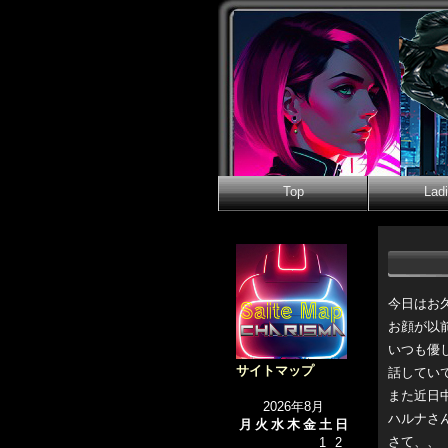
Top
Lad
今日はお
お顔が以
いつも優
サイトマップ
話してい
また近日
2026年8月
ハルナさ
月
火
水
木
金
土
日
さて、、
1
2