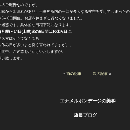
らのご報告な
のですが、
上階から水漏れがあり、当事務所内の一部が多大なる被害を受けてしまったの
中5～6日間位。お店を休まざる得なくなりました。
い迷惑です。具体的な日程下記になります。
日(月曜)～14日(土曜)迄の6日間はお休み日
に。
リスマはそうでなくても、
ら休み日が多いよと良く言われてますが。。
期間中、ご迷惑をおかけいたしますが、
願い致します。
«
前の記事
次の記事
»
エナメルボンデージの美学
店長ブログ