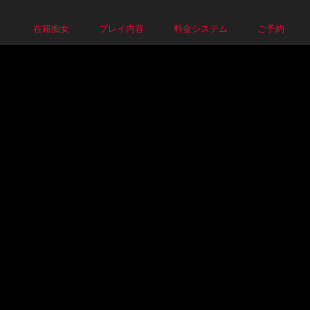
P
在籍痴女
プレイ内容
料金システム
ご予約