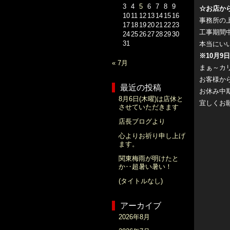
3
4
5
6
7
8
9
☆お店か
10
11
12
13
14
15
16
事務所の
17
18
19
20
21
22
23
工事期間
24
25
26
27
28
29
30
31
本当にい
※10月9
« 7月
まぁ～カ
お客様か
最近の投稿
お休み中
8月6日(木曜)は店休と
宜しくお
させていただきます
店長ブログより
心よりお祈り申し上げ
ます。
関東梅雨が明けたと
か‥超暑い暑い！
(タイトルなし)
アーカイブ
2026年8月