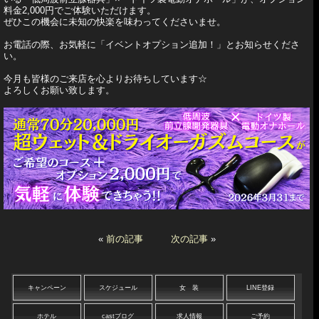
料金2,000円でご体験いただけます。
ぜひこの機会に未知の快楽を味わってくださいませ。
お電話の際、お気軽に「イベントオプション追加！」とお知らせくださ
い。
今月も皆様のご来店を心よりお待ちしています☆
よろしくお願い致します。
«
前の記事
次の記事
»
キャンペーン
スケジュール
女 装
LINE登録
ホテル
castブログ
求人情報
ご予約