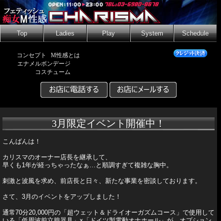
Top
Ladies
Play
System
Schedule
コンセプト
M性感とは
エナメルボンデージ
コスチューム
3月限定イベント開催中！
こんばんは！
カリスマのオーナー店長を継承して、
早くも1年が経っちゃったなぁ…と順調すぎて複雑な胸中。
刺激と波風を求め、前店長と日々、新たな事業を密談しております。
さて、3月のイベントをアップしました！
通常70分20,000円の「超ウェット＆ドライオーガズムコース」で使用して
いる「低周波前立腺器具」×「ドイツ製電動オナホール」が、オプション