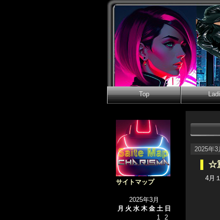
Top
Lad
2025年
☆
4月
サイトマップ
2025年3月
月
火
水
木
金
土
日
1
2