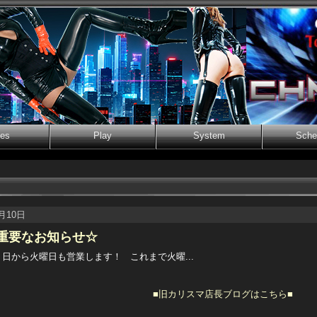
ies
Play
System
Sche
3月10日
重要なお知らせ☆
１日から火曜日も営業します！ これまで火曜...
■旧カリスマ店長ブログはこちら■