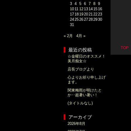
3
4
5
6
7
8
9
10
11
12
13
14
15
16
17
18
19
20
21
22
23
24
25
26
27
28
29
30
31
« 2月
4月 »
TO
最近の投稿
☆金曜日のオススメ！
美月痴女☆
店長ブログより
心よりお祈り申し上げ
ます。
関東梅雨が明けたと
か‥超暑い暑い！
(タイトルなし)
アーカイブ
2026年8月