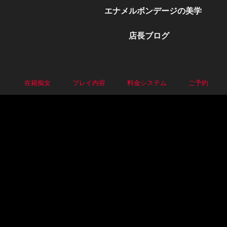
エナメルボンデージの美学
店長ブログ
P
在籍痴女
プレイ内容
料金システム
ご予約