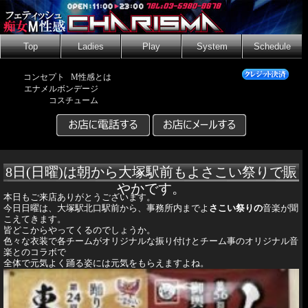
Top
Ladies
Play
System
Schedule
コンセプト
M性感とは
エナメルボンデージ
コスチューム
8日(日曜)は朝から大塚駅前もよさこい祭りで賑
やかです。
本日もご来店ありがとうございます。
今日日曜は、大塚駅北口駅前から、事務所内までよ
さこい祭りの
音楽が聞
こえてきます。
皆どこからやってくるのでしょうか。
色々な衣装で各チームがオリジナルな振り付けとチーム事のオリジナル音
楽とのコラボで
全体で元気よく踊る姿には元気をもらえますよね。