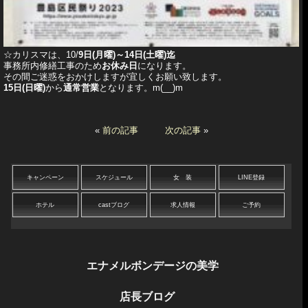
☆カリスマは、10/
9日(月曜)～14日(土曜)迄
事務所内修繕工事のため
お休み日
になります。
その間ご迷惑をおかけしますが宜しくお願い致します。
15日(日曜)
から
通常営業
となります。m(__)m
«
前の記事
次の記事
»
キャンペーン
スケジュール
女 装
LINE登録
ホテル
castブログ
求人情報
ご予約
エナメルボンデージの美学
店長ブログ